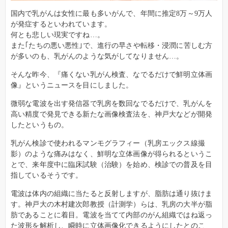
国内で乳がんは女性に最も多いがんで、年間に推定8万～9万人
が発症するといわれています。
何とも悲しい現実ですね…。
また｢たちの悪い悪性｣で、進行の早さや転移・浸潤に苦しむ方
が多いのも、乳がんのような気がしてなりません…。
そんな昨今、『痛くない乳がん検査、なでるだけで鮮明立体画
像』というニュースを目にしました。
微弱な電波を出す発信器で乳房を数回なでるだけで、乳がんを
高い精度で発見できる新たな画像検査法を、神戸大などが開発
したというもの。
乳がん検診で使われるマンモグラフィー（乳房エックス線撮
影）のような痛みはなく、鮮明な立体画像が得られるというこ
とで、来年度中に臨床試験（治験）を始め、検診での普及を目
指しているそうです。
電波は体内の組織に当たると反射しますが、脂肪は通り抜けま
す。神戸大の木村建次郎教授（計測学）らは、乳房の大半が脂
肪であることに着目。電波を当てて内部のがん組織ではね返っ
た波形を解析し、瞬時に立体画像化できるようにしたとのこ