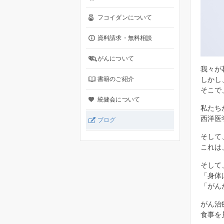
フコイダンについて
資料請求・無料相談
がんについて
我々が
書籍のご紹介
しかし
そこで
統健会について
私たち
西洋医
ブログ
そして
これは
そして
「身体
「がん
がん治
食事を