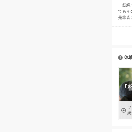
一筋縄
でもそ
是非皆
体
フ
統