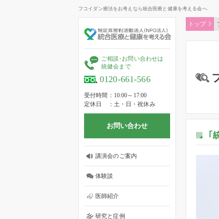
フコイダン療法をお考えなら統合医療と健康を考える会へ
トップ
ご相
談
・
お問い合わせは
統健会まで
0120-661-566
受付時間
10:00～17:00
定休日
土・日・祝休み
お問い合わせ
｢
講演会のご案内
体験談
医師紹介
研究と症例