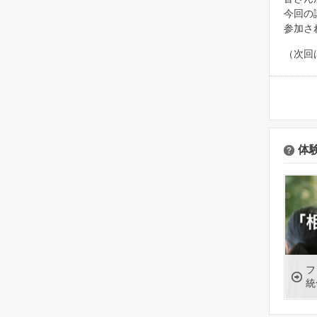
今回の
参加さ
（次回
体
フ
統