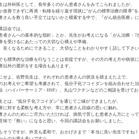
生は外科医として、長年多くのがん患者さんをみてこられましたが、
か改善できずに再発・転移を繰り返す現状に“がんの標準治療の限界”を
者さんを救う良い手立てはないかと模索する中で、『がん統合医療』に
講話会では、
患者さんへの基本的な指針」とか、先生がお考えになる「がん治療・7
療を受けるにあたっての大切な心構えや準備、
、良くなるためにできること、大切なことをわかりやすく話して下さい
でも標準的な治療を行なうことは前提ですが、その方の考え方や病状に
療以外の選択をする場合もあります。
にせよ、佐野先生は、それぞれの患者さんの状況を踏まえた上で、
のお考えやご希望も考慮されて、低分子化フコイダンを組み合わせた治
法（ハイパーサーミア・HSP）、丸山ワクチンなどのご相談を受けてお
生とは、“低分子化フコイダン”を通じてご縁ができましたが、
療に対する柔軟な考え方や、常に患者さん目線の思いに触れ、
者さんのためにご尽力いただければ、病気で苦しむ患者さん方にとって
意味で『救い』になると思い、今回の講話会をお願いしました。
もそうですが、外見も柔和で、おかげさまで「本当に良い先生ですね！
からのお声も多いです☆