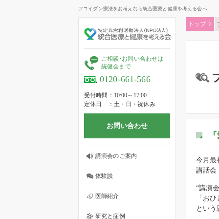
フコイダン療法をお考えなら統合医療と健康を考える会へ
トップ
ご相
談
・
お問い合わせは
統健会まで
0120-661-566
受付時間
10:00～17:00
定休日
土・日・祝休み
お問い合わせ
『
講演会のご案内
今月最
講話会
体験談
“講演
医師紹介
「おひ
という
研究と症例