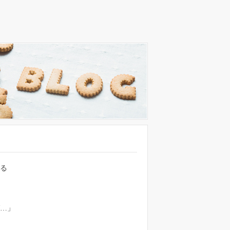
よる
…」