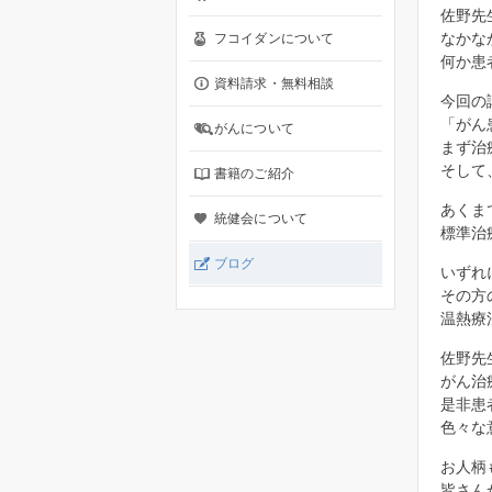
佐野先
なかな
フコイダンについて
何か患
資料請求・無料相談
今回の
「がん
がんについて
まず治
そして
書籍のご紹介
あくま
統健会について
標準治
ブログ
いずれ
その方
温熱療
佐野先
がん治
是非患
色々な
お人柄
皆さん