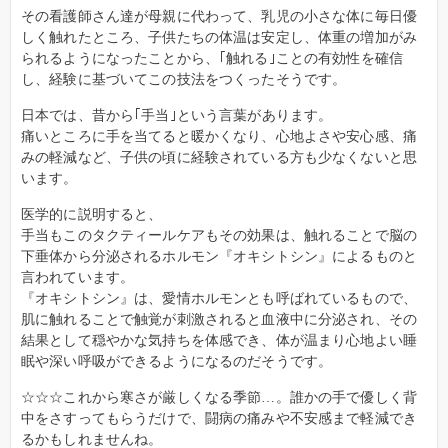
その看護師さん達が母親に代わって、乳児の小さな体に毎日優
しく触れたところ、子供たちの体温は安定し、体重の増加がみ
られるようになったことから、｢触れる｣ことの有効性を確信
し、経験に基づいてこの技法をつくったそうです。
日本では、昔から｢手当｣という言葉があります。
痛いところに手を当てると暖かくなり、心地よさや安心感、痛
みの軽減など、子供の頃に経験されている方も少なくないと思
います。
医学的に説明すると、
手当もこのタクティールケアもその効果は、触れることで脳の
下垂体から分泌されるホルモン『オキシトシン』によるものと
言われています。
『オキシトシン』は、愛情ホルモンとも呼ばれているもので、
肌に触れることで触覚が刺激されると血液中に分泌され、その
結果として穏やかな気持ちを体感でき、体が温まり心地よい睡
眠や深い呼吸ができるようになるのだそうです。
☆☆☆これから寒さが厳しくなる季節…。誰かの手で優しく背
中をさすってもらうだけで、闘病の痛みや不安感まで軽減でき
るかもしれませんね。