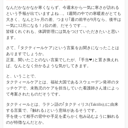
なんだかなかなか寒くならず、今週末から一気に寒さが訪れる
という予報が出ていますよね…。1週間の中での寒暖差がとても
大きく、なんと3ヶ月の差、つまり｢週の前半が9月なら、後半は
一気に12月になる！｣位の差、だそうです…。
皆様くれぐれも、体調管理には気をつけていただきたいと思い
ます。
さて、｢タクティールケア｣という言葉をお聞きになったことは
ありますでしょうか。
正直、聞いたことのない言葉でしたが、｢手当❤｣と置き換えれ
ば、なんとなく分かるような気がしてきます。
と、いうことで、
タクティールケアとは、福祉大国であるスウェーデン発祥のタ
ッチケアで、未熟児のケアを担当していた看護師さん達によっ
て考案されたものだそうです。
タクティールとは、ラテン語の｢タクティリス(Taktilis)｣に由来
する言葉で、｢触れる｣という意味があるそうです。
手を使って相手の背中や手足を柔らかく包み込むように触れる
のが特徴なんだとか。