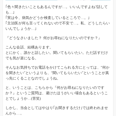
｢色々聞きたいこともあるんですが…。いいんですよね?話して
も…｣
｢実は今、病気かどうか検査しているところで…。｣
｢主治医が何も言ってくれないので不安で…。私、どうしたらい
いんでしょうか…｣
『どうなさいました？ 何がお尋ねになりたいのですか？』
こんな会話、結構あります。
とにかく、誰かと話したい。聞いてもらいたい。ただ話すだけ
でも気が楽になる。
そんなお気持ちでお電話をかけてこられる方にとっては、“何か
を聞きたい”というよりも、“聞いてもらいたい”ということが真
っ先にくることなのでしょうね。
と、いうことは、こちらから『何がお尋ねになりたいのです
か？』というご質問は、避けたほうがいい場合もあるというこ
とでしょうか…(苦笑)
しかし、当会としてはやはり｢お聞きするだけ｣では終われませ
んから…。