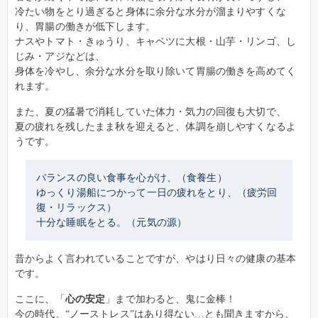
冷たい物をとり過ぎると身体に余分な水分が溜まりやすくな
り、胃腸の働きが低下します。
ナスやトマト・きゅうり、キャベツに大根・山芋・リンゴ、し
じみ・アジなどは、
身体を冷やし、余分な水分を取り除いて胃腸の働きを高めてく
れます。
また、夏の猛暑で消耗していた体力・気力の回復も大切で、
夏の疲れを残したまま秋を迎えると、体調を崩しやすくなるよ
うです。
バランスの良い食事を心がけ、（食養生）
ゆっくり湯船につかって一日の疲れをとり、（疲労回
復・リラックス）
十分な睡眠をとる。（元気の源）
昔からよく言われていることですが、やはり日々の健康の基本
です。
ここに、「
心の安定
」まで加わると、鬼に金棒！
今の時代、“ノーストレス”はあり得ない…とも聞きますから、