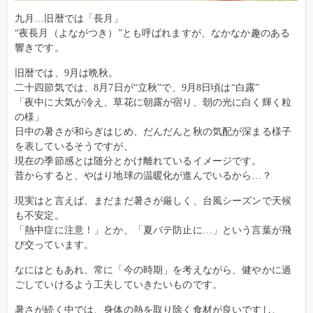
九月…旧暦では「長月」
“夜長月（よながつき）”とも呼ばれますが、なかなか趣のある
響きです。
旧暦では、9月は晩秋。
二十四節気では、8月7日が“立秋”で、9月8日頃は“白露”
「夜中に大気が冷え、草花に朝露が宿り、朝の光に白く輝く粒
の様」
日中の暑さが和らぎはじめ、だんだんと秋の気配が深まる様子
を表しているそうですが、
現在の季節感とは随分とかけ離れているイメージです。
昔からすると、やはり地球の温暖化が進んでいるから…？
現実はと言えば、まだまだ暑さが厳しく、台風シーズンで天候
も不安定。
「熱中症に注意！」とか、「夏バテ防止に…」という言葉が飛
び交っています。
なにはともあれ、常に「今の時期」を考えながら、健やかに過
ごしていけるよう工夫していきたいものです。
暑さが続く中では、身体の熱を取り除く食材が良いですし、