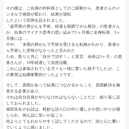
その後は、ご自身の外科医としてのご経験から、患者さんのメ
ンタルで病状が変わり、結果が逆転
したという症例を話されました。
「超早期の胃がんを手術、経過も順調でがん根治」の患者さん
が、自身のマイナス思考の思い込みで1ヶ月後に全身転移、3ヶ
月後には…。
片や、「末期の肺がんで手術を受けるも転移がわかり、医者か
ら手術した意味がなかったと言われた
ため、怒りと共に『自分で治す！』と宣言、余命は3ヶ月」の患
者さんが、10年経過して自然治癒。
これには参加されている方々も一様に驚いた様子でしたが、こ
の事実は結構衝撃的だったようです。
そして、原因があって結果につながるからこそ、原因解決を徹
底する必要があり、
それは自分自身がやらなければならないことだと、繰り返し話
しておられました。
堀田先生のお話は、軽妙な語り口の中に優しさや思いやりが感
じられ、例え話に笑いが起こり、
何よりとてもわかりやすく話してくださるので、頭と心に響い
ていくように感じました。