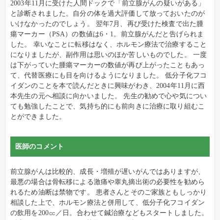
2003年11月に受けた人間ドックで「前立腺がんの疑いがある」
と診断されました。自分の体を過大評価して放っておいたのが
いけなかったのでしょう。 翌年7月、再び受けた検査で出た腫
瘍マーカー（PSA）の数値は6・1。前立腺がんだと告げられま
した。 幸いなことに転移はなく、ホルモン療法で治療すること
になりましたが、副作用は思いのほか苦しいものでした。 一度
は下がっていた腫瘍マーカーの数値が再び上がったこともあっ
て、代替医療にも目を向けるようになりました。 低分子化フコ
イダンのことを本で読んだときに興味がわき、2004年11月に西
本先生の元へ相談に向かいました。 先生の勧めで心や気につい
ても勉強したことで、気持ち的にも前向きに治療に取り組むこ
とができました。
医師のコメント
前立腺がんは比較的、成長・増殖が遅いがんではありますが、
最悪の場合は骨転移による激痛や睾丸摘出術の必要性を勧めら
れるため油断は禁物です。 患者さんとそのご家族ともしっかり
相談した上で、ホルモン療法と併用して、低分子化フコイダン
の飲用を200㏄／日。合わせて鍼治療などもスタートしました。