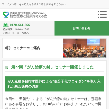
フコイダン療法をお考えなら統合医療と健康を考える会へ
0120-661-566
お問い合わせ
受付時間：10:00～17:00
定休日：土・日・祝休み
セミナーのご案内
第22回「がん治療の鍵」セミナー開催しました
がん克服を目指す医師による”低分子化フコイダン”を取り入
れた統合医療の講演
今回の、天願先生による「がん治療の鍵」セミナーは、那覇市
にある会場をお借りし、約60名の方にお集まりいただいての開