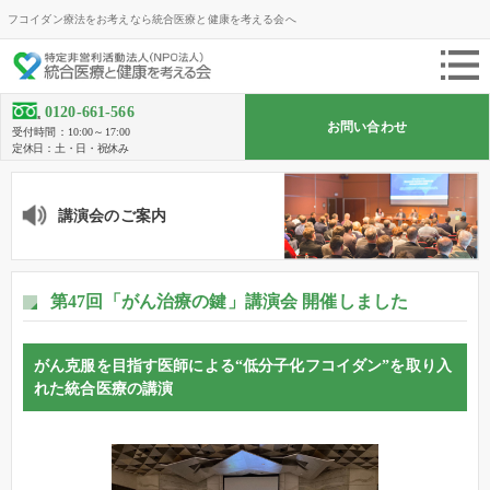
フコイダン療法をお考えなら統合医療と健康を考える会へ
0120-661-566
お問い合わせ
受付時間：10:00～17:00
定休日：土・日・祝休み
講演会のご案内
第47回「がん治療の鍵」講演会 開催しました
がん克服を目指す医師による“低分子化フコイダン”を取り入
れた統合医療の講演