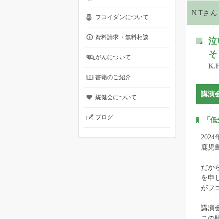
N.Tさん
フコイダンについて
資料請求・無料相談
泣
そ
がんについて
K
書籍のご紹介
講演
統健会について
ブログ
「低
20
鹿児
だか
を申
がフ
講演
この