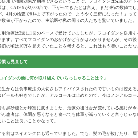
の併用で相乗効果が期待できるということで、フコイダンは先生のアド
は、CA19-9が2,000台で、下がってきたとは言え、まだ4桁の数値で
が、4月の検査で814まで下がったので「ようやく三桁になった！」って
り数値が下がったので、主治医や私の周りの人たちも驚いていました。
ん剤治療は2週に1回のペースで受けていましたが、フコイダンを併用
います。すべてフコイダンのおかげかどうかはわかりませんが、その後
最初の頃は10万を超えていたことを考えると、これはもう凄いことだな
習慣も見直して
コイダンの他に何か取り組んでいらっしゃることは？」
先生からは食事療法の大切さもアドバイスされたので甘いものは控える
はビールも好きでしたが、アルコールは止めたので、今はノンアルコー
糖も黒砂糖とか蜂蜜に変えました。治療の後は舌が荒れている感じが今
がん患者は、体調が悪くなると食べても体重が減っていくと言うじゃな
ないことは良いことかなって。
する前はスイミングにも通っていました。でも、髪の毛が抜けたり、眉