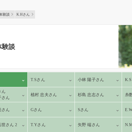
体験談
K.Hさん
体験談
T.Sさん
小林 陽子さん
K.
さん
植村 忠夫さん
杉島 忠志さん
糸
子さん
美さん
Gさん
Sさん
E.
拓世さん 2
T.Yさん
矢野 端さん
N.