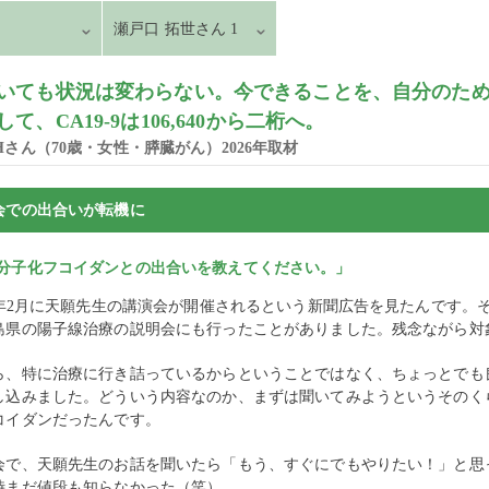
瀬戸口 拓世さん 1
いても状況は変わらない。今できることを、自分のた
して、CA19-9は106,640から二桁へ。
.Hさん（70歳・女性・膵臓がん）2026年取材
会での出合いが転機に
分子化フコイダンとの出合いを教えてください。」
24年2月に天願先生の講演会が開催されるという新聞広告を見たんです
島県の陽子線治療の説明会にも行ったことがありました。残念ながら対
ら、特に治療に行き詰っているからということではなく、ちょっとでも
し込みました。どういう内容なのか、まずは聞いてみようというそのく
コイダンだったんです。
会で、天願先生のお話を聞いたら「もう、すぐにでもやりたい！」と思
時まだ値段も知らなかった（笑）