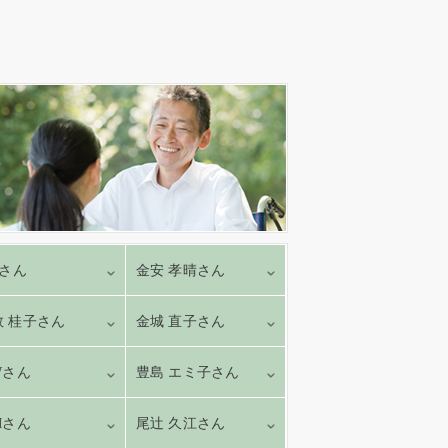
Sさん
金安 孝晴さん
数 桂子さん
金城 直子さん
Wさん
豊島 エミ子さん
Mさん
尾辻 久江さん