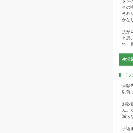
ダン
その頃
それ
かな
抗が
と思
で、
生活
「フ
天願
以前
お砂
ん。
減ら
手術