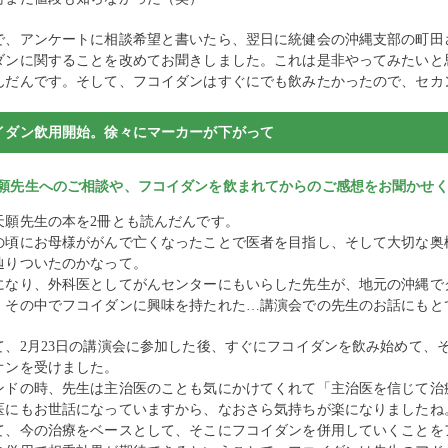
で、アンケートに相談希望と書いたら、翌日に統健会の沖縄支部の町田
ダンに関することを改めてお聞きしました。これは是非やってみたいと
んだんです。そして、フコイダンはすぐにでも飲みたかったので、セカ
イダン飲用開始。徐々にマーカーが下がって
願先生へのご相談や、フコイダンを飲まれてからのご感想をお聞かせ
天願先生の本を2冊とも読んだんです。
の頃にお母様ががんで亡くなったことで医者を目指し、そして大切な奥
辿りついたのかなって。
になり、外科医としてがんセンターにもいらした先生が、地元の沖縄で
、その中でフコイダンに興味を持たれた…講演会での先生のお話にもと
て、2月23日の講演会に参加した後、すぐにフコイダンを飲み始めて、
オンを受けました。
ンドの時、先生は主治医のことも気にかけてくれて「主治医を信じて治
医にもお世話になっていますから、なおさら気持ちが楽になりましたね
て、今の治療をベースとして、そこにフコイダンを併用していくことを