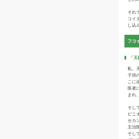
それ
コイ
し込
フコ
「天
私、
子供
こに
医者
まれ
そし
ピニ
セカ
主治
そし