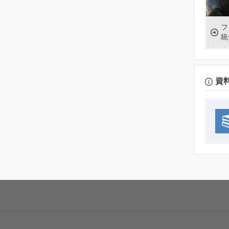
フ
統
資