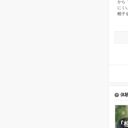
から
にく
帽子
体