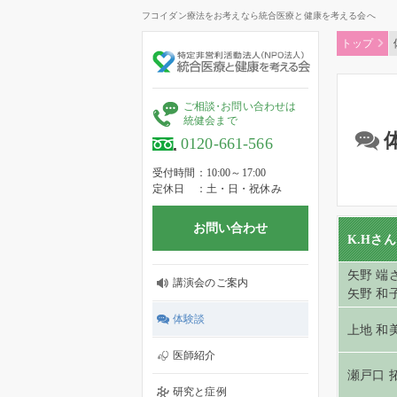
フコイダン療法をお考えなら統合医療と健康を考える会へ
トップ
ご相
談
・
お問い合わせは
統健会まで
0120-661-566
受付時間
10:00～17:00
定休日
土・日・祝休み
お問い合わせ
K.Hさん
矢野 端
講演会のご案内
矢野 和
体験談
上地 和
医師紹介
瀬戸口 
研究と症例